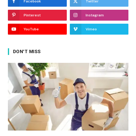
Facebook
Twitter
Pinterest
Instagram
YouTube
Vimeo
DON'T MISS