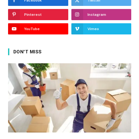
Facebook
Twitter
Pinterest
Instagram
YouTube
Vimeo
DON'T MISS